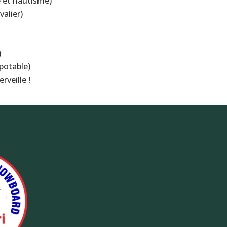
 et nautisme)
alier)
)
potable)
rveille !