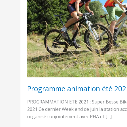
à
Super-
Besse
Programme animation été 202
PROGRAMMATION ETE 2021 : Super Besse Bike F
2021 Ce dernier Week end de juin la station accu
organisé conjointement avec PHA et […]