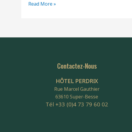
Read More »
Contactez-Nous
HÔTEL PERDRIX
Rue Marcel Gauthier
63610 Super-Besse
Tél +33 (0)4 73 79 60 02