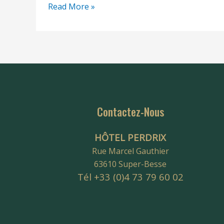
Read More »
Contactez-Nous
HÔTEL PERDRIX
Rue Marcel Gauthier
63610 Super-Besse
Tél +33 (0)4 73 79 60 02