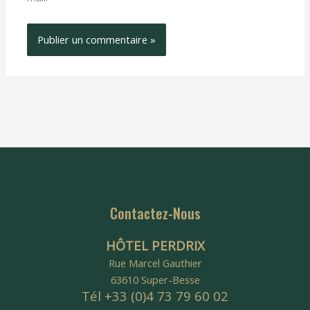
Contactez-Nous
HÔTEL PERDRIX
Rue Marcel Gauthier
63610 Super-Besse
Tél +33 (0)4 73 79 60 02